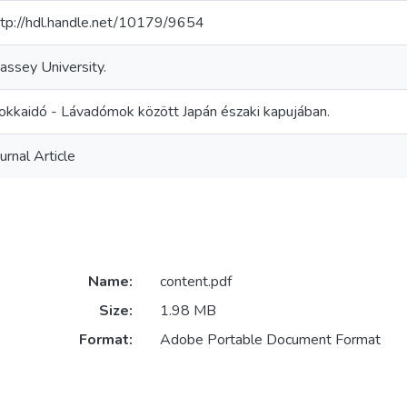
ttp://hdl.handle.net/10179/9654
assey University.
okkaidó - Lávadómok között Japán északi kapujában.
urnal Article
Name:
content.pdf
Size:
1.98 MB
Format:
Adobe Portable Document Format