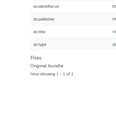
dc.identifier.uri
h
dc.publisher
M
dc.title
H
dc.type
Jo
Files
Original bundle
Now showing
1 - 1 of 1