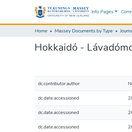
Info Pages
Commu
Home
Massey Documents by Type
Journa
Hokkaidó - Lávadómok
dc.contributor.author
N
dc.date.accessioned
2
dc.date.accessioned
2
dc.date.accessioned
2