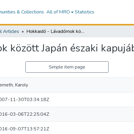
nities & Collections
All of MRO
Statistics
l Articles
Hokkaidó - Lávadómok között Japán északi kapujában.
 között Japán északi kapujá
Simple item page
emeth, Karoly
007-11-30T03:34:18Z
016-03-06T22:25:04Z
016-09-07T13:57:21Z