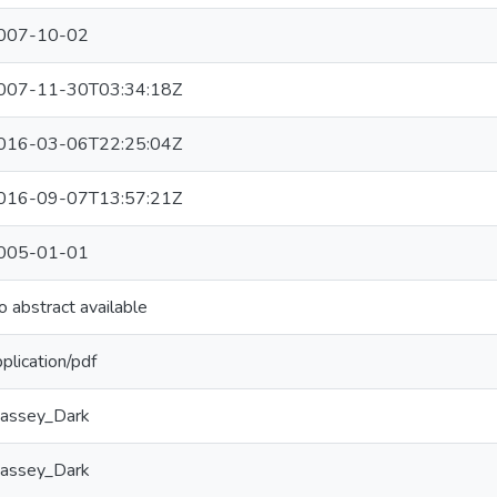
007-10-02
007-11-30T03:34:18Z
016-03-06T22:25:04Z
016-09-07T13:57:21Z
005-01-01
 abstract available
plication/pdf
assey_Dark
assey_Dark