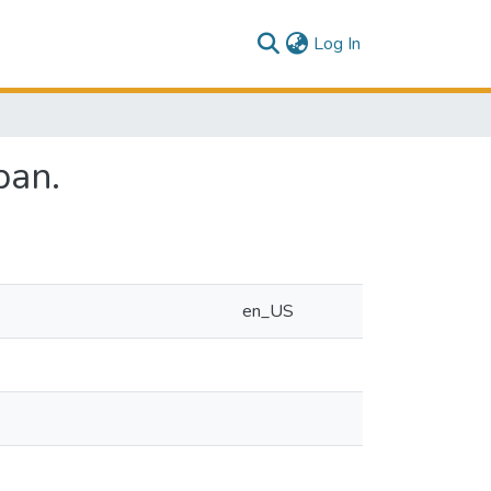
(current)
Log In
ban.
en_US