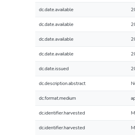
dc.date.available
2
dc.date.available
2
dc.date.available
2
dc.date.available
2
dc.date.issued
2
dc.description.abstract
No
dc.format.medium
ap
dc.identifier.harvested
M
dc.identifier.harvested
M