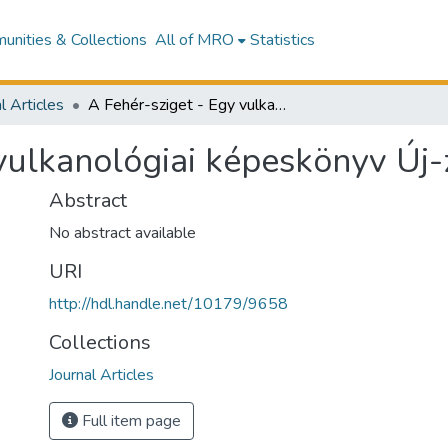
nities & Collections
All of MRO
Statistics
l Articles
A Fehér-sziget - Egy vulkanológiai képeskönyv Új-zélandon
 vulkanológiai képeskönyv Új
Abstract
No abstract available
URI
http://hdl.handle.net/10179/9658
Collections
Journal Articles
Full item page