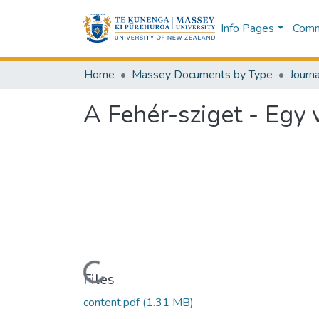
Info Pages
Commu
Home
Massey Documents by Type
Journa
A Fehér-sziget - Egy
Loading...
Files
content.pdf
(1.31 MB)