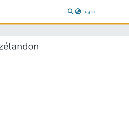
(current)
Log In
-zélandon